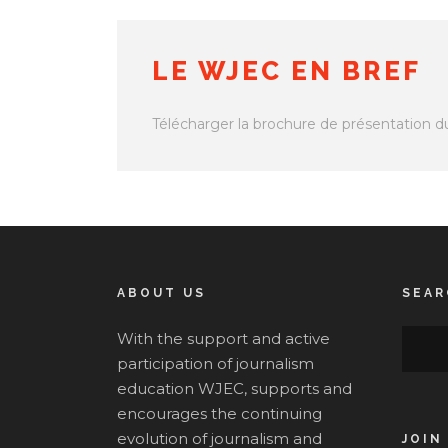
LE WJEC EN BREF
Télécharger la brochure de présentation d
ABOUT US
SEAR
With the support and active
participation of journalism
education WJEC, supports and
encourages the continuing
evolution of journalism and
JOIN