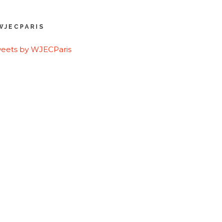
WJECPARIS
eets by WJECParis