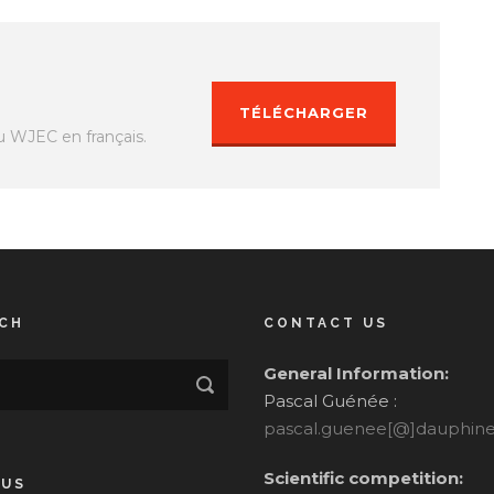
TÉLÉCHARGER
u WJEC en français.
CH
CONTACT US
General Information:
Pascal Guénée :
pascal.guenee[@]dauphine.
Scientific competition:
 US