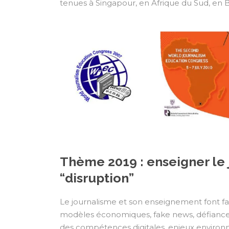
tenues à Singapour, en Afrique du Sud, en 
Thème 2019 : enseigner le j
“disruption”
Le journalisme et son enseignement font fa
modèles économiques, fake news, défiance, 
des compétences digitales, enjeux environ