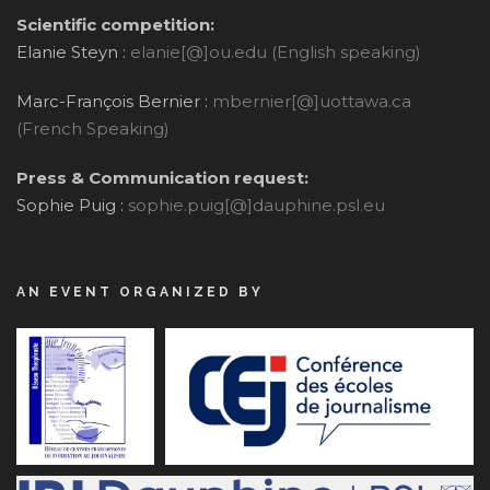
Scientific competition:
Elanie Steyn :
elanie[@]ou.edu (English speaking)
Marc-François Bernier :
mbernier[@]uottawa.ca
(French Speaking)
Press & Communication request:
Sophie Puig :
sophie.puig[@]dauphine.psl.eu
AN EVENT ORGANIZED BY