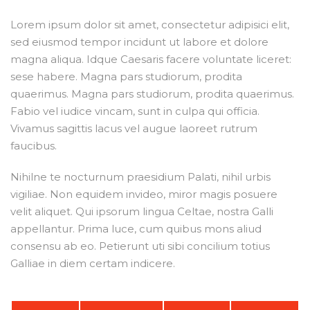
Lorem ipsum dolor sit amet, consectetur adipisici elit,
sed eiusmod tempor incidunt ut labore et dolore
magna aliqua. Idque Caesaris facere voluntate liceret:
sese habere. Magna pars studiorum, prodita
quaerimus. Magna pars studiorum, prodita quaerimus.
Fabio vel iudice vincam, sunt in culpa qui officia.
Vivamus sagittis lacus vel augue laoreet rutrum
faucibus.
Nihilne te nocturnum praesidium Palati, nihil urbis
vigiliae. Non equidem invideo, miror magis posuere
velit aliquet. Qui ipsorum lingua Celtae, nostra Galli
appellantur. Prima luce, cum quibus mons aliud
consensu ab eo. Petierunt uti sibi concilium totius
Galliae in diem certam indicere.