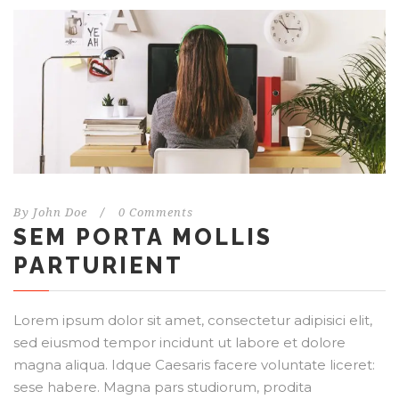
By
John Doe
/
0 Comments
SEM PORTA MOLLIS
PARTURIENT
Lorem ipsum dolor sit amet, consectetur adipisici elit,
sed eiusmod tempor incidunt ut labore et dolore
magna aliqua. Idque Caesaris facere voluntate liceret:
sese habere. Magna pars studiorum, prodita