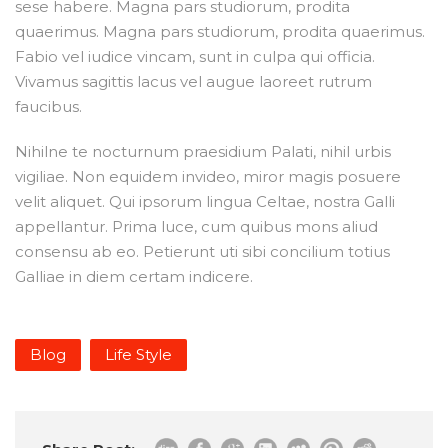
sese habere. Magna pars studiorum, prodita
quaerimus. Magna pars studiorum, prodita quaerimus.
Fabio vel iudice vincam, sunt in culpa qui officia.
Vivamus sagittis lacus vel augue laoreet rutrum
faucibus.
Nihilne te nocturnum praesidium Palati, nihil urbis
vigiliae. Non equidem invideo, miror magis posuere
velit aliquet. Qui ipsorum lingua Celtae, nostra Galli
appellantur. Prima luce, cum quibus mons aliud
consensu ab eo. Petierunt uti sibi concilium totius
Galliae in diem certam indicere.
Blog
Life Style