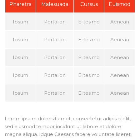
Pharetra
Malesuada
Cursus
Euismod
Ipsum
Portalion
Elitesimo
Aenean
Ipsum
Portalion
Elitesimo
Aenean
Ipsum
Portalion
Elitesimo
Aenean
Ipsum
Portalion
Elitesimo
Aenean
Ipsum
Portalion
Elitesimo
Aenean
Lorem ipsum dolor sit amet, consectetur adipisici elit,
sed eiusmod tempor incidunt ut labore et dolore
magna aliqua. Idque Caesaris facere voluntate liceret: