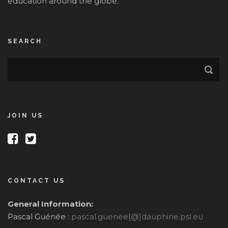
education around the globe.
SEARCH
JOIN US
CONTACT US
General Information:
Pascal Guénée :
pascal.guenee[@]dauphine.psl.eu